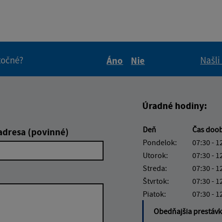
itočné?
Našli
Áno
Nie
Boli tieto informácie pre 
Boli tieto informáci
Úradné hodiny:
Deň
Čas doo
adresa (povinné)
Pondelok:
07:30 - 1
Utorok:
07:30 - 1
Streda:
07:30 - 1
Štvrtok:
07:30 - 1
Piatok:
07:30 - 1
Obedňajšia prestáv