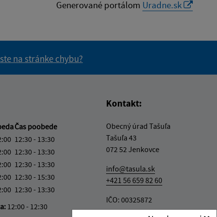
Generované portálom
Uradne.sk
 ste na stránke chybu?
vás užitočné?
e pre vás užitočné?
Kontakt:
Obecný úrad Tašuľa
beda
Čas poobede
Tašuľa 43
2:00
12:30 - 13:30
072 52 Jenkovce
2:00
12:30 - 13:30
2:00
12:30 - 13:30
info@tasula.sk
2:00
12:30 - 15:30
+421 56 659 82 60
2:00
12:30 - 13:30
IČO: 00325872
ka:
12:00 - 12:30