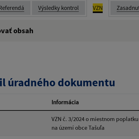
Referendá
Výsledky kontrol
VZN
Zasadnut
ovať obsah
:
Popis:
zverejnenia do:
Platnosť od:
il úradného dokumentu
ovať
Informácia
VZN č. 3/2024 o miestnom poplatk
na území obce Tašuľa