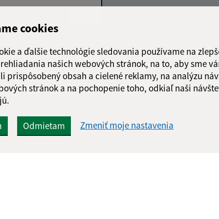
ame cookies
Google reCaptcha Response
Odoslať
ch
okie a ďalšie technológie sledovania používame na zlepš
správu
 prehliadania našich webových stránok, na to, aby sme v
li prispôsobený obsah a cielené reklamy, na analýzu náv
bových stránok a na pochopenie toho, odkiaľ naši návšte
jú.
Zmeniť moje nastavenia
m
Odmietam