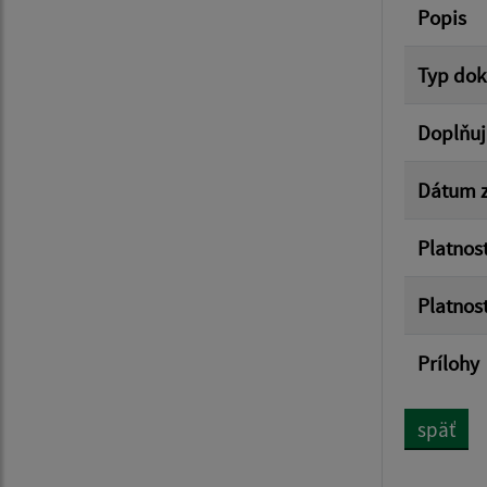
Popis
Typ do
Doplňuj
Dátum z
Platnos
Platnos
Prílohy
späť