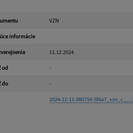
kumentu
VZN
úce informácie
verejnenia
11.12.2024
ť od
-
ť do
-
2024-12-11-080759-5f6a7_vzn_c___3