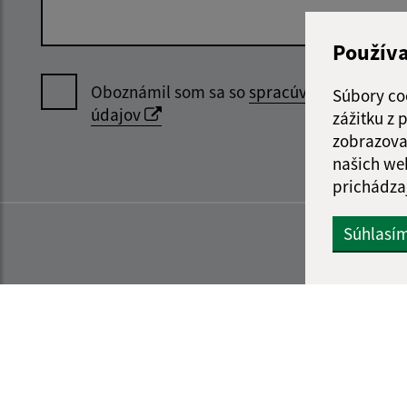
Použív
Oboznámil som sa so
spracúvaním osobný
Súbory co
údajov
zážitku z
zobrazova
našich we
prichádza
Súhlasí