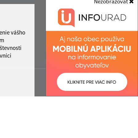
Nezobrazovať
enie vášho
ám
števnosti
vníci