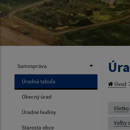
Úra
Samospráva
Úradná tabuľa
Úvod
Obecný úrad
Všetko
Úradné hodiny
Voľby 
Starosta obce