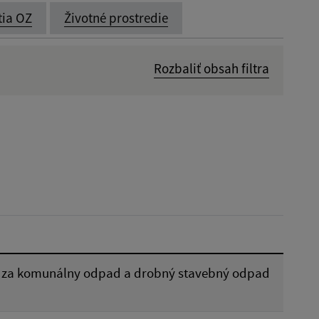
ia OZ
Životné prostredie
Rozbaliť obsah filtra
Dátum zverejnenia od:
Platnosť do:
Reset
u za komunálny odpad a drobný stavebný odpad