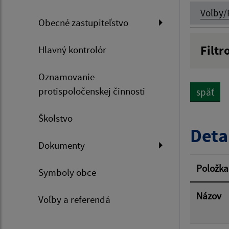
Voľby/
Obecné zastupiteľstvo
Filtr
Hlavný kontrolór
Názov
Oznamovanie
protispoločenskej činnosti
späť
Dátum 
Školstvo
Deta
Dokumenty
Filtr
Položka
Symboly obce
Názov
Voľby a referendá