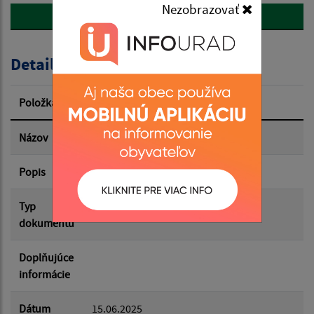
Nezobrazovať
späť
Popis:
Detail úradného dokumentu
Dátum zverejnenia od:
Položka
Informácia
Dátum zverejnenia do:
Názov
Záverečný účet obce za rok 2024
Popis
Filtrovať
Reset
Typ
Rozpočet-Hospodárenie
dokumentu
Doplňujúce
informácie
Dátum
15.06.2025