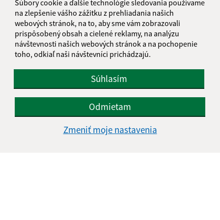
Súbory cookie a ďalšie technológie sledovania používame
info@tasula.sk
na zlepšenie vášho zážitku z prehliadania našich
+421 56 659 82 60
webových stránok, na to, aby sme vám zobrazovali
prispôsobený obsah a cielené reklamy, na analýzu
IČO: 00325872
návštevnosti našich webových stránok a na pochopenie
toho, odkiaľ naši návštevníci prichádzajú.
Súhlasím
Odmietam
Zmeniť moje nastavenia