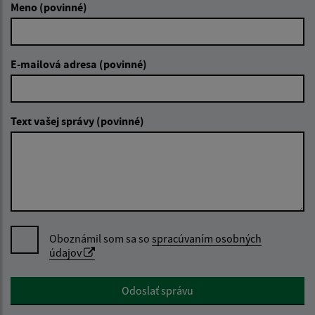
Meno (povinné)
E-mailová adresa (povinné)
Text vašej správy (povinné)
Oboznámil som sa so
spracúvaním osobných
údajov
Google reCaptcha Response
Odoslať správu