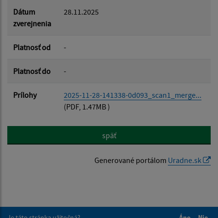
Dátum
28.11.2025
zverejnenia
Platnosť od
-
Platnosť do
-
Prílohy
2025-11-28-141338-0d093_scan1_merge...
(PDF, 1.47MB )
späť
Generované portálom
Uradne.sk
Je táto stránka užitočná?
Áno
Nie