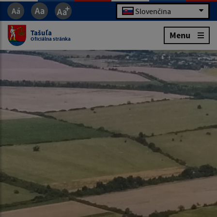
Slovenčina
Tašuľa
Menu
Oficiálna stránka