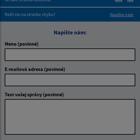
Boli tieto 
Boli 
Našli ste na stránke chybu?
Napíšte nám
Napíšte nám:
Meno (povinné)
E-mailová adresa (povinné)
Text vašej správy (povinné)