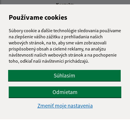
Kontakt:
Obecný úrad Tašuľa
Používame cookies
Tašuľa 43
072 52 Jenkovce
Súbory cookie a ďalšie technológie sledovania používame
na zlepšenie vášho zážitku z prehliadania našich
info@tasula.sk
webových stránok, na to, aby sme vám zobrazovali
+421 56 659 82 60
prispôsobený obsah a cielené reklamy, na analýzu
návštevnosti našich webových stránok a na pochopenie
IČO: 00325872
toho, odkiaľ naši návštevníci prichádzajú.
Súhlasím
Odmietam
Zmeniť moje nastavenia