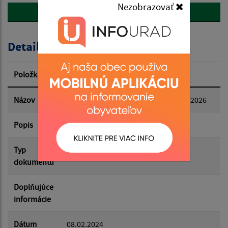
Nezobrazovať
späť
Popis:
Detail úradného dokumentu
Dátum zverejnenia od:
Položka
Informácia
Dátum zverejnenia do:
Názov
Rozpočet 2024 a návrh na roky 2025,2026
Popis
Filtrovať
Reset
Typ
Rozpočet-Hospodárenie
dokumentu
Doplňujúce
informácie
Dátum
08.02.2024