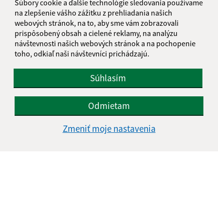
Súbory cookie a ďalšie technológie sledovania používame
info@tasula.sk
na zlepšenie vášho zážitku z prehliadania našich
+421 56 659 82 60
webových stránok, na to, aby sme vám zobrazovali
prispôsobený obsah a cielené reklamy, na analýzu
IČO: 00325872
návštevnosti našich webových stránok a na pochopenie
toho, odkiaľ naši návštevníci prichádzajú.
Súhlasím
Odmietam
Zmeniť moje nastavenia