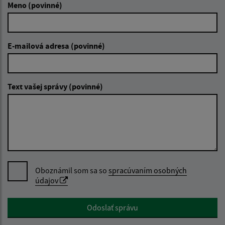
Meno (povinné)
E-mailová adresa (povinné)
Text vašej správy (povinné)
Oboznámil som sa so
spracúvaním osobných
údajov
Google reCaptcha Response
Odoslať správu