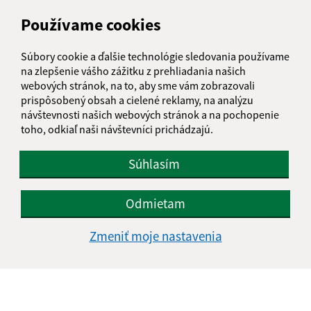
Obecný úrad Tašuľa
Používame cookies
Tašuľa 43
072 52 Jenkovce
Súbory cookie a ďalšie technológie sledovania používame
na zlepšenie vášho zážitku z prehliadania našich
info@tasula.sk
webových stránok, na to, aby sme vám zobrazovali
+421 56 659 82 60
prispôsobený obsah a cielené reklamy, na analýzu
návštevnosti našich webových stránok a na pochopenie
IČO: 00325872
toho, odkiaľ naši návštevníci prichádzajú.
Súhlasím
Odmietam
Zmeniť moje nastavenia