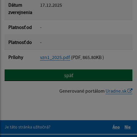
Dátum
17.12.2025
zverejnenia
Platnosť od
-
Platnosť do
-
Prílohy
vzn1_2025.pdf
(PDF, 865.80KB )
späť
Generované portálom
Uradne.sk
Je táto stránka užitočná?
Áno
Nie
Boli tieto 
Boli 