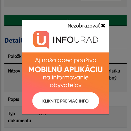
Názov:
späť
Popis:
Nezobrazovať
Detail úradného dokumentu
Dátum zverejnenia od:
Položka
Informácia
Dátum zverejnenia do:
Názov
Návrh VZN č. 3/2024 o miestnom poplatku
za komunálny odpad a drobný stavebný
odpad na území obce Tašuľa
Platnosť od:
Popis
Platnosť do:
Typ
VZN
dokumentu