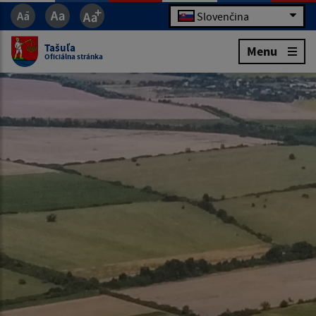
Slovenčina
Tašuľa
Menu
Oficiálna stránka