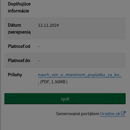
Filtrovať
Reset
Doplňujúce
informácie
Dátum
12.11.2024
zverejnenia
Platnosť od
-
Platnosť do
-
Prílohy
navrh_vzn_o_miestnom_poplatku_za_ko..
.
(PDF, 1.30MB )
späť
Generované portálom
Uradne.sk