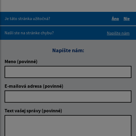
Je táto stránka užitočná?
Áno
Nie
Boli tieto 
Boli 
Našli ste na stránke chybu?
Napíšte nám
Napíšte nám:
Meno (povinné)
E-mailová adresa (povinné)
Text vašej správy (povinné)