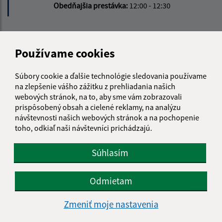
Obedňajšia prestávka:
12:00 - 12:30
Kontakt:
Používame cookies
Obecný úrad Tašuľa
Tašuľa 43
Súbory cookie a ďalšie technológie sledovania používame
072 52 Jenkovce
na zlepšenie vášho zážitku z prehliadania našich
webových stránok, na to, aby sme vám zobrazovali
info@tasula.sk
prispôsobený obsah a cielené reklamy, na analýzu
+421 56 659 82 60
návštevnosti našich webových stránok a na pochopenie
toho, odkiaľ naši návštevníci prichádzajú.
IČO: 00325872
Súhlasím
Odmietam
Zmeniť moje nastavenia