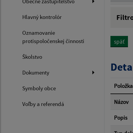
Obecné zastupiteľstvo
Filtr
Hlavný kontrolór
Názov
Oznamovanie
protispoločenskej činnosti
späť
Dátum 
Školstvo
Deta
Dokumenty
Filtr
Položka
Symboly obce
Názov
Voľby a referendá
Popis