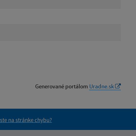
Generované portálom
Uradne.sk
 ste na stránke chybu?
vás užitočné?
e pre vás užitočné?