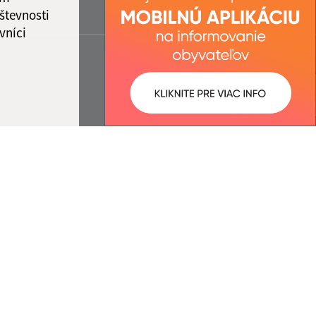
števnosti
vníci
ované:
Správca obsahu: