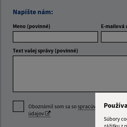
Napíšte nám:
Meno (povinné)
E-mailová 
Text vašej správy (povinné)
Použív
Oboznámil som sa so
spracúvaním osobný
údajov
Súbory co
zážitku z