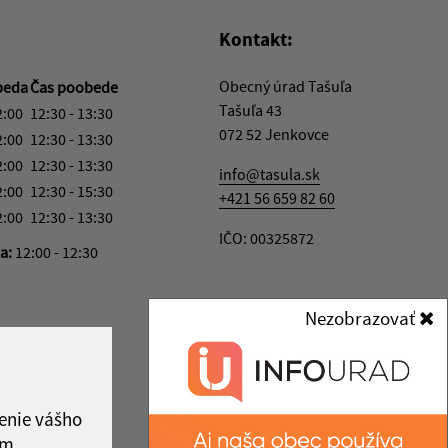
Kontakt:
Obecný úrad Tašuľa
beda
Čas poobede
Tašuľa 43
2:00
12:30 - 13:30
072 52 Jenkovce
2:00
12:30 - 13:30
2:00
12:30 - 13:30
info@tasula.sk
2:00
12:30 - 15:30
+421 56 659 82 60
2:00
12:30 - 13:30
IČO: 00325872
ka:
12:00 - 12:30
Nezobrazovať
enie vášho
ám