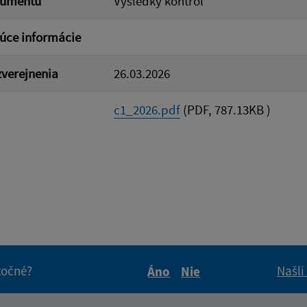
kumentu
Výsledky kontrol
úce informácie
verejnenia
26.03.2026
c1_2026.pdf
(PDF, 787.13KB )
itočné?
Našli
Áno
Nie
Boli tieto informácie pre 
Boli tieto informáci