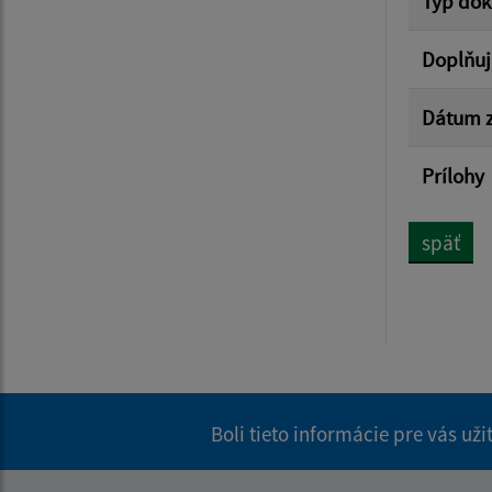
Typ do
Doplňuj
Dátum z
Prílohy
späť
Boli tieto informácie pre vás už