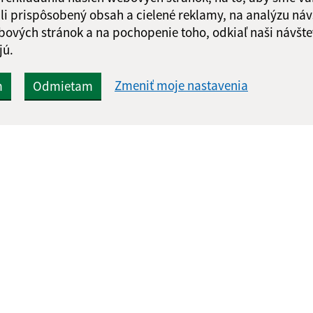
li prispôsobený obsah a cielené reklamy, na analýzu náv
bových stránok a na pochopenie toho, odkiaľ naši návšte
jú.
Zmeniť moje nastavenia
m
Odmietam
Rýchle odkazy:
Aktualiz