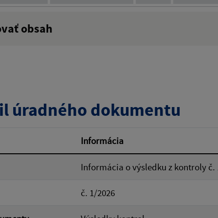
ovať obsah
:
Popis:
zverejnenia do:
il úradného dokumentu
ovať
Informácia
Informácia o výsledku z kontroly č.
č. 1/2026