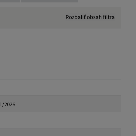
Rozbaliť obsah filtra
Dátum zverejnenia od:
Reset
 1/2026