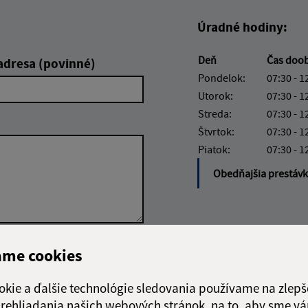
Úradné hodiny:
Deň
Čas doo
adresa (povinné)
Pondelok:
07:30 - 1
Utorok:
07:30 - 1
Streda:
07:30 - 1
Štvrtok:
07:30 - 1
Piatok:
07:30 - 1
Obedňajšia prestáv
ame cookies
Google reCaptcha Response
Odoslať
ch
správu
okie a ďalšie technológie sledovania používame na zlepš
 prehliadania našich webových stránok, na to, aby sme v