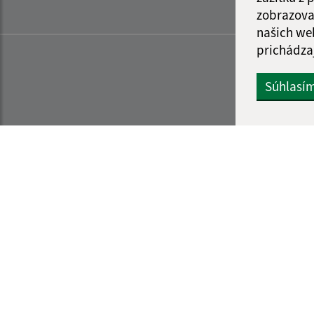
zobrazova
našich we
prichádza
Súhlasí
Informácie o stránke:
Navigácia: