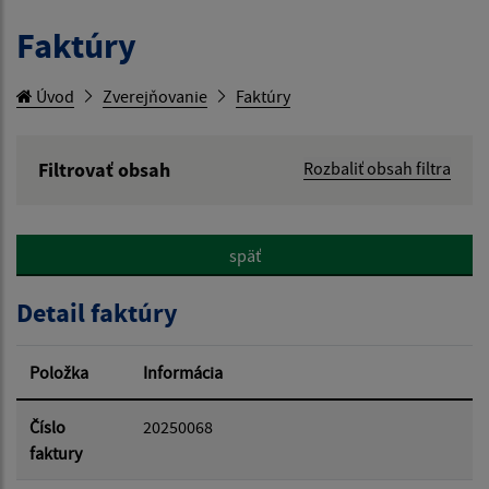
Faktúry
Úvod
Zverejňovanie
Faktúry
Filtrovať obsah
Rozbaliť obsah filtra
Hľadaný výraz:
späť
Hľadať v:
Detail faktúry
Typ dátumu:
Položka
Informácia
Dátum od:
Číslo
20250068
faktury