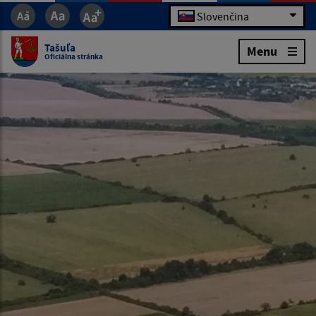
Slovenčina
Tašuľa
Menu
Oficiálna stránka