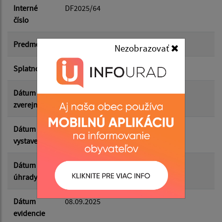
Dátum do:
Interné
DF2025/64
číslo
Suma od:
Predmet
Fa za mobilné služby
Nezobrazovať
Splatnosť
22.09.2025
Suma do:
Dátum
17.10.2025
zverejnenia
Filtrovať
Reset
Dátum
08.09.2025
vystavenia
Dátum
16.09.2025
úhrady
Dátum
08.09.2025
evidencie