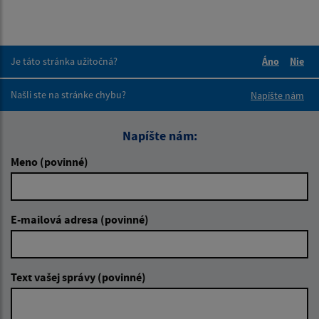
Je táto stránka užitočná?
Áno
Nie
Boli tieto 
Boli 
Našli ste na stránke chybu?
Napíšte nám
Napíšte nám:
Meno (povinné)
E-mailová adresa (povinné)
Text vašej správy (povinné)