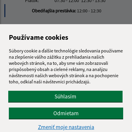
Piatok:
07:30 - 12:00
12:30 - 13:30
Obedňajšia prestávka:
12:00 - 12:30
Kontakt:
Používame cookies
Obecný úrad Tašuľa
Tašuľa 43
Súbory cookie a ďalšie technológie sledovania používame
072 52 Jenkovce
na zlepšenie vášho zážitku z prehliadania našich
webových stránok, na to, aby sme vám zobrazovali
info@tasula.sk
prispôsobený obsah a cielené reklamy, na analýzu
+421 56 659 82 60
návštevnosti našich webových stránok a na pochopenie
toho, odkiaľ naši návštevníci prichádzajú.
IČO: 00325872
Súhlasím
Odmietam
Zmeniť moje nastavenia