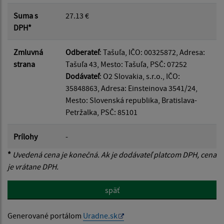
Suma s
27.13 €
DPH*
Zmluvná
Odberateľ
: Tašuľa, IČO: 00325872, Adresa:
strana
Tašuľa 43, Mesto: Tašuľa, PSČ: 07252
Dodávateľ
: O2 Slovakia, s.r.o., IČO:
35848863, Adresa: Einsteinova 3541/24,
Mesto: Slovenská republika, Bratislava-
Petržalka, PSČ: 85101
Prílohy
-
*
Uvedená cena je konečná. Ak je dodávateľ platcom DPH, cena
je vrátane DPH.
späť
Generované portálom
Uradne.sk