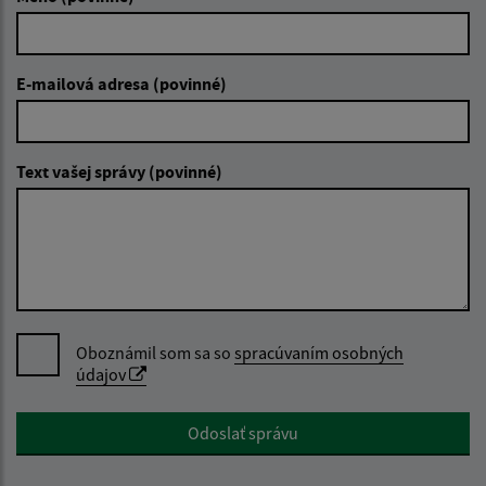
E-mailová adresa (povinné)
Text vašej správy (povinné)
Oboznámil som sa so
spracúvaním osobných
údajov
Google reCaptcha Response
Odoslať správu