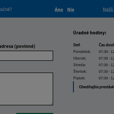
itočné?
Našli
Áno
Nie
Boli tieto informácie pre 
Boli tieto informáci
Úradné hodiny:
Deň
Čas doo
adresa (povinné)
Pondelok:
07:30 - 1
Utorok:
07:30 - 1
Streda:
07:30 - 1
Štvrtok:
07:30 - 1
Piatok:
07:30 - 1
Obedňajšia prestáv