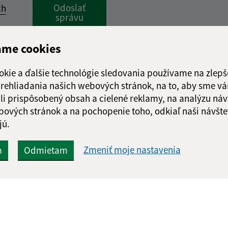
Google reCaptcha Response
Odoslať
ch
správu
ame cookies
okie a ďalšie technológie sledovania používame na zlepš
 prehliadania našich webových stránok, na to, aby sme v
li prispôsobený obsah a cielené reklamy, na analýzu náv
bových stránok a na pochopenie toho, odkiaľ naši návšte
jú.
Zmeniť moje nastavenia
m
Odmietam