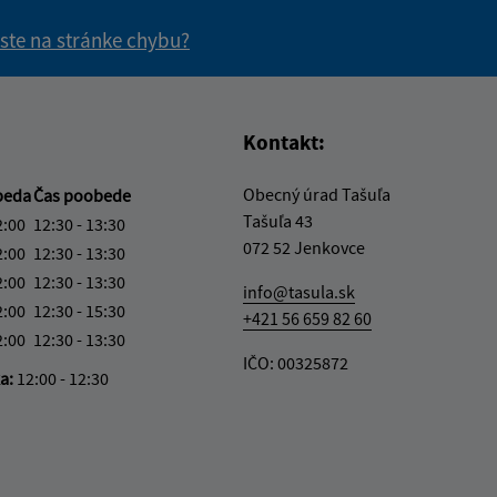
 ste na stránke chybu?
vás užitočné?
e pre vás užitočné?
Kontakt:
Obecný úrad Tašuľa
beda
Čas poobede
Tašuľa 43
2:00
12:30 - 13:30
072 52 Jenkovce
2:00
12:30 - 13:30
2:00
12:30 - 13:30
info@tasula.sk
2:00
12:30 - 15:30
+421 56 659 82 60
2:00
12:30 - 13:30
IČO: 00325872
ka:
12:00 - 12:30