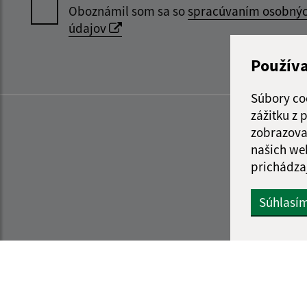
Oboznámil som sa so
spracúvaním osobný
údajov
Použív
Súbory co
zážitku z
zobrazova
našich we
prichádza
Súhlasí