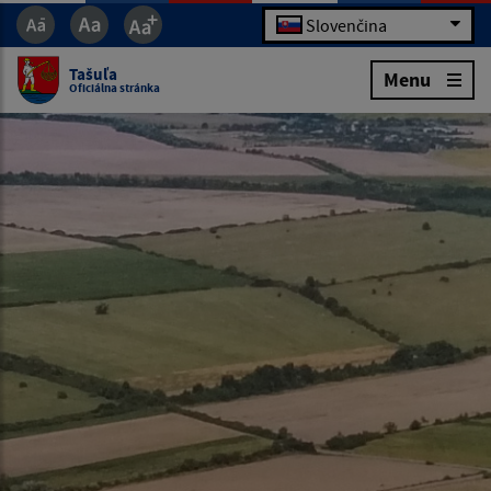
Slovenčina
Tašuľa
Menu
Oficiálna stránka