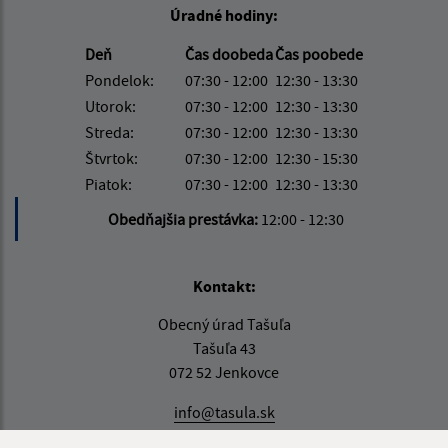
Úradné hodiny:
Deň
Čas doobeda
Čas poobede
Pondelok:
07:30 - 12:00
12:30 - 13:30
Utorok:
07:30 - 12:00
12:30 - 13:30
Streda:
07:30 - 12:00
12:30 - 13:30
Štvrtok:
07:30 - 12:00
12:30 - 15:30
Piatok:
07:30 - 12:00
12:30 - 13:30
Obedňajšia prestávka:
12:00 - 12:30
Kontakt:
Obecný úrad Tašuľa
Tašuľa 43
072 52 Jenkovce
info@tasula.sk
+421 56 659 82 60