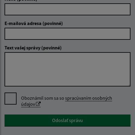
E-mailová adresa (povinné)
Text vašej správy (povinné)
Oboznámil som sa so
spracúvaním osobných
údajov
Google reCaptcha Response
Odoslať správu