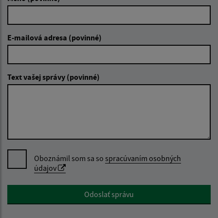
E-mailová adresa (povinné)
Text vašej správy (povinné)
Oboznámil som sa so
spracúvaním osobných
údajov
Google reCaptcha Response
Odoslať správu