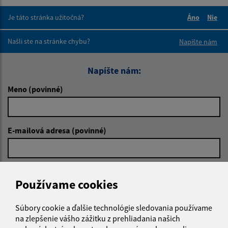
Je táto stránka užitočná?
Áno
Nie
Boli tieto 
Boli 
Našli ste na stránke chybu?
Napíšte nám
Napíšte nám:
Meno (povinné)
E-mailová adresa (povinné)
Text vašej správy (povinné)
Používame cookies
Súbory cookie a ďalšie technológie sledovania používame
na zlepšenie vášho zážitku z prehliadania našich