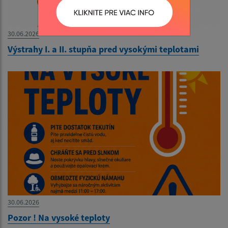
30.06.2026
Výstrahy I. a II. stupňa pred vysokými teplotami
30.06.2026
Pozor ! Na vysoké teploty